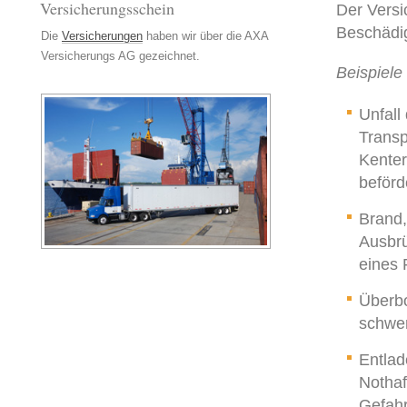
Versicherungsschein
Der Versi
Beschädig
Die
Versicherungen
haben wir über die AXA
Versicherungs AG gezeichnet.
Beispiele 
Unfall
Transp
Kenter
beförd
Brand,
Ausbrü
eines 
Überb
schwe
Entlad
Nothaf
Gefahr