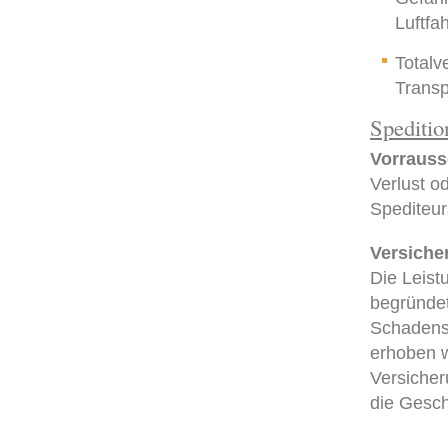
Luftfa
Totalv
Transp
Speditio
Vorrausse
Verlust o
Spediteur
Versiche
Die Leist
begründe
Schadens
erhoben w
Versiche
die Gesc