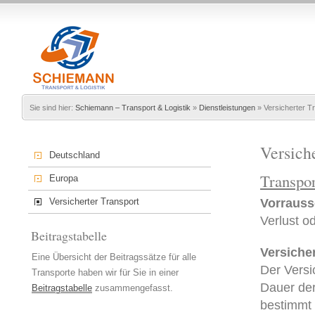
Sie sind hier:
Schiemann – Transport & Logistik
»
Dienstleistungen
»
Versicherter T
Versich
Deutschland
Transpo
Europa
Vorrausse
Versicherter Transport
Verlust o
Beitragstabelle
Versiche
Eine Übersicht der Beitragssätze für alle
Der Versi
Transporte haben wir für Sie in einer
Dauer der
Beitragstabelle
zusammengefasst.
bestimmt i